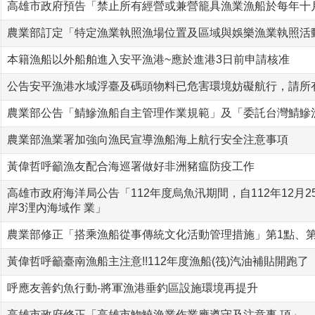
高雄市政府預告「禁止所有經營或兼營籠具漁業漁船於每年十
農業部訂定「特定漁業執照漁場位置及區域與娛樂漁業執照活
本籍漁船以外船舶進入安平漁港~應於進港3日前申請核准
公告安平漁港水域浮臺及碼頭物料已危害環境妨礙航行，請所
農業部公告「鯖鰺漁船自主管理作業規範」及「委託台灣鯖鰺
農業部漁業署加強向漁民宣導漁船海上航行安全注意事項
黃偉哲呼籲漁友配合海巡署做好非洲豬瘟防疫工作
高雄市政府海洋局公告「112年度烏魚汛期間，自112年12月2
岸3浬內海域作 業」
農業部修正「搭乘漁船從事傳統文化活動管理措施」第1點、第
黃偉哲呼籲臺南漁船主注意!!112年度漁船(筏)汽油補貼開跑了
呼應友善釣魚行動-將軍漁港垂釣區設施環境再提升
高雄市政府修正「高雄市魩鱙漁業作業應遵守及注意事 項」