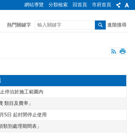
網站導覽
分類檢索
回首頁
市府首頁
搜尋
熱門關鍵字
進階搜尋
題
禁止停泊於施工範圍內
費 類目及費率」
月5日 起封閉停止使用
項類別處理期間表」