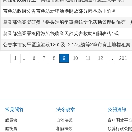
苗栗縣政府公告苗栗縣新埔漁港開放部分港區為垂釣區
農業部漁業署研擬「搭乘漁船從事傳統文化活動管理措施第一
農業部漁業署檢附漁船筏農業天然災害救助相關表格4式
公告本市安平區漁港段1265及1272地號等2筆市有土地標租
1
...
6
7
8
9
10
11
12
...
201
常見問答
法令規章
公開資訊
船員篇
自治法規
資料開放平
船筏篇
相關法規
預算行政公