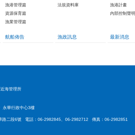
漁港管理篇
法規資料庫
漁港計畫
資源保育篇
內部控制聲
漁業管理篇
航船佈告
漁政訊息
最新消息
及近海管理所
 永華行政中心3樓
二段6號 電話：06-2982845、06-2982712 傳真：06-2982851