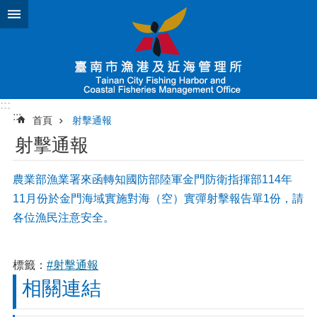
跳到主要內容區塊
:::
:::
首頁
射擊通報
射擊通報
農業部漁業署來函轉知國防部陸軍金門防衛指揮部114年
11月份於金門海域實施對海（空）實彈射擊報告單1份，請
各位漁民注意安全。
標籤：
#射擊通報
相關連結