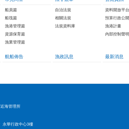
船員篇
自治法規
資料開放平
船筏篇
相關法規
預算行政公
漁港管理篇
法規資料庫
漁港計畫
資源保育篇
內部控制聲
漁業管理篇
航船佈告
漁政訊息
最新消息
及近海管理所
 永華行政中心3樓