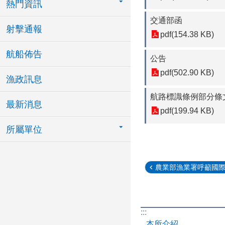
熱門資訊
交通部函
射擊通報
pdf(154.38 KB)
航船佈告
公告
pdf(502.90 KB)
漁政訊息
航路標識條例部分條
最新消息
pdf(199.94 KB)
所屬單位
農業部漁業署呼籲國際非
:::
本所介紹