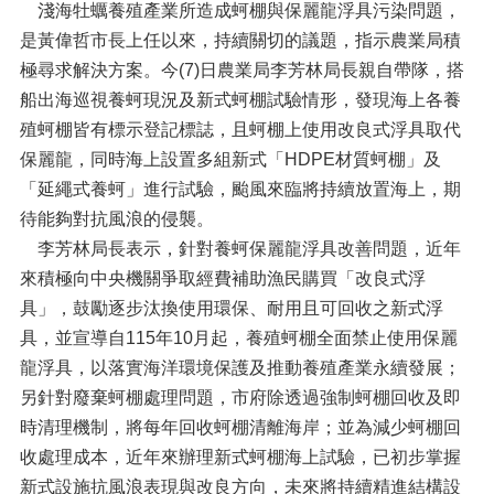
淺海牡蠣養殖產業所造成蚵棚與保麗龍浮具污染問題，
是黃偉哲市長上任以來，持續關切的議題，指示農業局積
極尋求解決方案。今(7)日農業局李芳林局長親自帶隊，搭
船出海巡視養蚵現況及新式蚵棚試驗情形，發現海上各養
殖蚵棚皆有標示登記標誌，且蚵棚上使用改良式浮具取代
保麗龍，同時海上設置多組新式「HDPE材質蚵棚」及
「延繩式養蚵」進行試驗，颱風來臨將持續放置海上，期
待能夠對抗風浪的侵襲。
李芳林局長表示，針對養蚵保麗龍浮具改善問題，近年
來積極向中央機關爭取經費補助漁民購買「改良式浮
具」，鼓勵逐步汰換使用環保、耐用且可回收之新式浮
具，並宣導自115年10月起，養殖蚵棚全面禁止使用保麗
龍浮具，以落實海洋環境保護及推動養殖產業永續發展；
另針對廢棄蚵棚處理問題，市府除透過強制蚵棚回收及即
時清理機制，將每年回收蚵棚清離海岸；並為減少蚵棚回
收處理成本，近年來辦理新式蚵棚海上試驗，已初步掌握
新式設施抗風浪表現與改良方向，未來將持續精進結構設