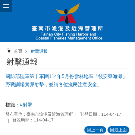
跳到主要內容區塊
:::
:::
首頁
射擊通報
射擊通報
國防部陸軍第十軍團114年5月份雲林地區「後安寮海灘」
野戰訓場實彈射擊，並請各位漁民注意安全。
標籤：
#射擊
發布單位：臺南市漁港及近海管理所
刊登日期：114-04-17
修改時間：114-04-17
回上一頁
回最上面