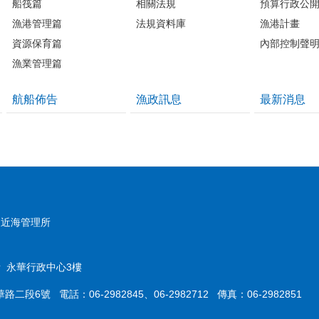
船筏篇
相關法規
預算行政公
漁港管理篇
法規資料庫
漁港計畫
資源保育篇
內部控制聲
漁業管理篇
航船佈告
漁政訊息
最新消息
及近海管理所
 永華行政中心3樓
二段6號 電話：06-2982845、06-2982712 傳真：06-2982851