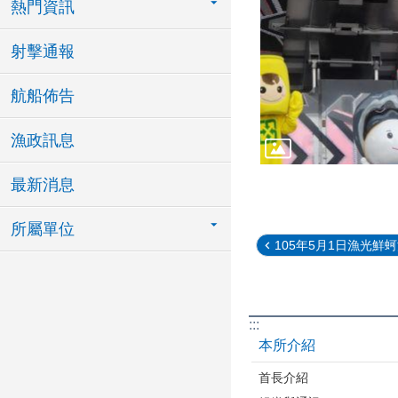
熱門資訊
射擊通報
航船佈告
漁政訊息
最新消息
所屬單位
105年5月1日漁光鮮
:::
本所介紹
首長介紹